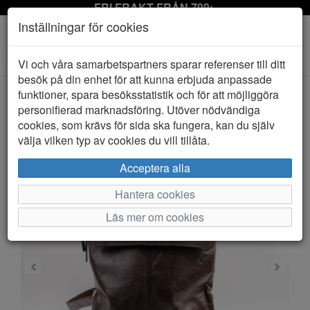
FRI FRAKT FRÅN 799:-
Inställningar för cookies
Toggle
Vi och våra samarbetspartners sparar referenser till ditt
navigation
besök på din enhet för att kunna erbjuda anpassade
funktioner, spara besöksstatistik och för att möjliggöra
personifierad marknadsföring. Utöver nödvändiga
HEM
SPRINGFIELD
cookies, som krävs för sida ska fungera, kan du själv
välja vilken typ av cookies du vill tillåta.
Acceptera alla
Hantera cookies
Läs mer om cookies