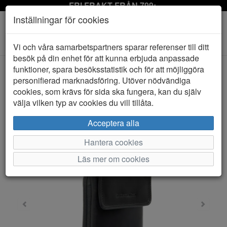
FRI FRAKT FRÅN 799:-
Inställningar för cookies
Toggle
Vi och våra samarbetspartners sparar referenser till ditt
navigation
besök på din enhet för att kunna erbjuda anpassade
funktioner, spara besöksstatistik och för att möjliggöra
personifierad marknadsföring. Utöver nödvändiga
HEM
THE CHESTERFIELD BRAND
cookies, som krävs för sida ska fungera, kan du själv
välja vilken typ av cookies du vill tillåta.
Acceptera alla
Hantera cookies
Läs mer om cookies