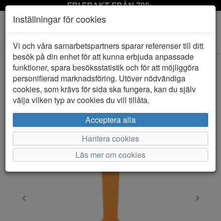
FRI FRAKT FRÅN 799:-
Inställningar för cookies
Toggle
Vi och våra samarbetspartners sparar referenser till ditt
navigation
besök på din enhet för att kunna erbjuda anpassade
funktioner, spara besöksstatistik och för att möjliggöra
personifierad marknadsföring. Utöver nödvändiga
HEM
EPIC
cookies, som krävs för sida ska fungera, kan du själv
välja vilken typ av cookies du vill tillåta.
Acceptera alla
Hantera cookies
Läs mer om cookies