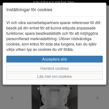
FRI FRAKT FRÅN 799:-
Inställningar för cookies
Toggle
Vi och våra samarbetspartners sparar referenser till ditt
navigation
besök på din enhet för att kunna erbjuda anpassade
funktioner, spara besöksstatistik och för att möjliggöra
personifierad marknadsföring. Utöver nödvändiga
HEM
EPIC
cookies, som krävs för sida ska fungera, kan du själv
välja vilken typ av cookies du vill tillåta.
Acceptera alla
Hantera cookies
Läs mer om cookies