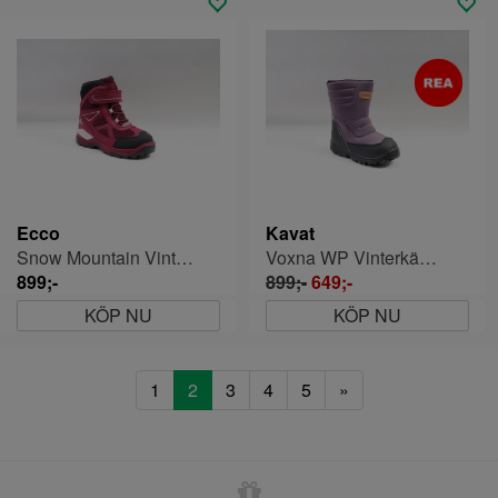
Ecco
Kavat
Snow Mountain Vinterkänga Barn
Voxna WP Vinterkänga Barn
899;-
899;-
649;-
KÖP NU
KÖP NU
1
2
3
4
5
»