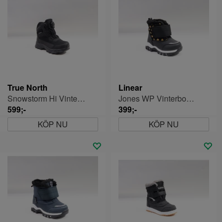
True North
Linear
Snowstorm Hi Vinterskor Barn
Jones WP Vinterboots Barn
599;-
399;-
KÖP NU
KÖP NU