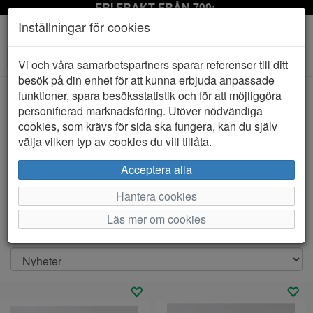
FRI FRAKT FRÅN 799:-
Inställningar för cookies
Toggle
Vi och våra samarbetspartners sparar referenser till ditt
navigation
besök på din enhet för att kunna erbjuda anpassade
funktioner, spara besöksstatistik och för att möjliggöra
personifierad marknadsföring. Utöver nödvändiga
Visa filter
cookies, som krävs för sida ska fungera, kan du själv
Varmfodrade vinterskor och kängor till barn
välja vilken typ av cookies du vill tillåta.
och junior
Acceptera alla
I detta sortimentet av vinterskor till barn och junior har vi
samlat skor som ska förhi
...
Hantera cookies
Visa mer
Läs mer om cookies
Sortera efter: