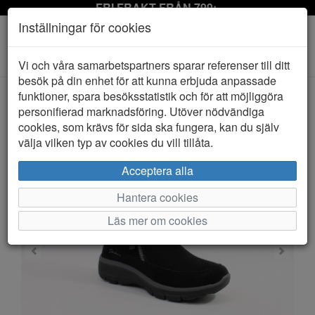
FRI FRAKT FRÅN 799:-
Inställningar för cookies
Toggle
Vi och våra samarbetspartners sparar referenser till ditt
navigation
besök på din enhet för att kunna erbjuda anpassade
funktioner, spara besöksstatistik och för att möjliggöra
personifierad marknadsföring. Utöver nödvändiga
HEM
SKECHERS
cookies, som krävs för sida ska fungera, kan du själv
välja vilken typ av cookies du vill tillåta.
Acceptera alla
Hantera cookies
Läs mer om cookies