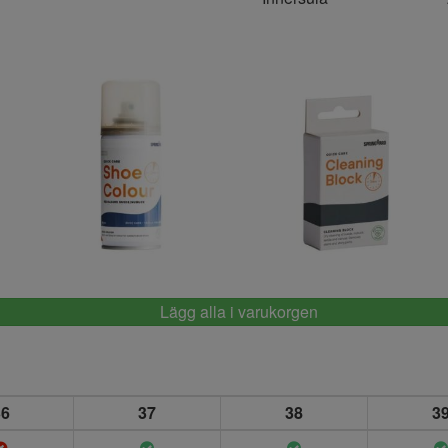
Springyard
Springyard
Lägg alla i varukorgen
36
37
38
3