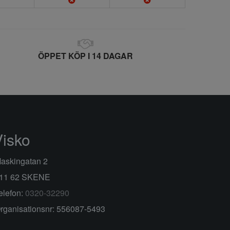
ÖPPET KÖP I 14 DAGAR
Visko
askingatan 2
11 62 SKENE
elefon:
0320-32290
rganisationsnr: 556087-5493