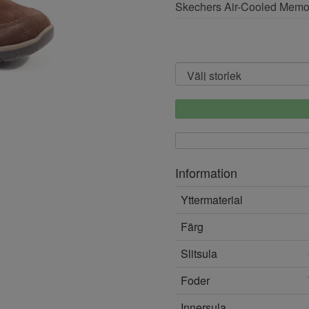
Skechers Air-Cooled Memor
Information
Yttermaterial
Färg
Slitsula
Foder
Innersula