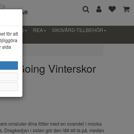
I 14 DAGAR
LLEKTION
REA
SKOVÅRD-TILLBEHÖR
t för att
öjliggöra
r sida
sy Going Vinterskor
ers omsluter dina fötter med en ovandel i mocka
ls. Dragkedjan i sidan gör den lätt att ta på, medan