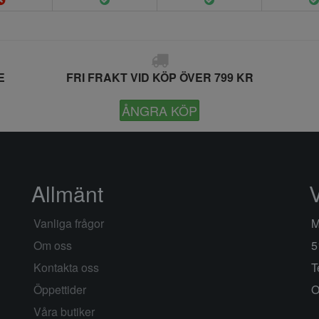
E
FRI FRAKT VID KÖP ÖVER 799 KR
ÅNGRA KÖP
Allmänt
Vanliga frågor
M
Om oss
5
Kontakta oss
T
Öppettider
O
Våra butiker