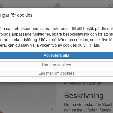
OM 2-5 DAGAR
FRI FRAKT VID KÖP ÖVER
ÖPPET KÖP 
ningar för cookies
799 KR
ER-BARN
KLÄDER-DAM/HERR
OUTLET
PROVKO
åra samarbetspartners sparar referenser till ditt besök på din enhe
bjuda anpassade funktioner, spara besöksstatistik och för att m
ierad marknadsföring. Utöver nödvändiga cookies, som krävs fö
ra, kan du själv välja vilken typ av cookies du vill tillåta.
Skechers Ea
Acceptera alla
Dam
Hantera cookies
Läs mer om cookies
Varumärke: Skechers
Artikelnummer: 2521964
Beskrivning
Denna vintersko från Skech
och ett mjukt foder i fuskpä