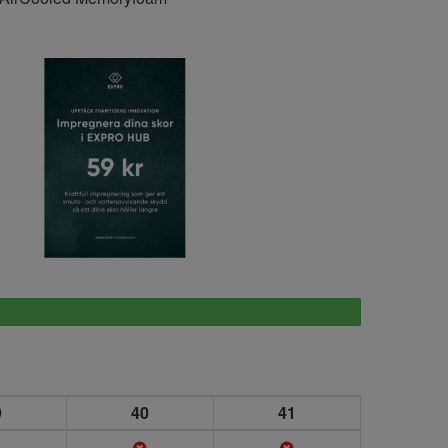
Expro
9
40
41