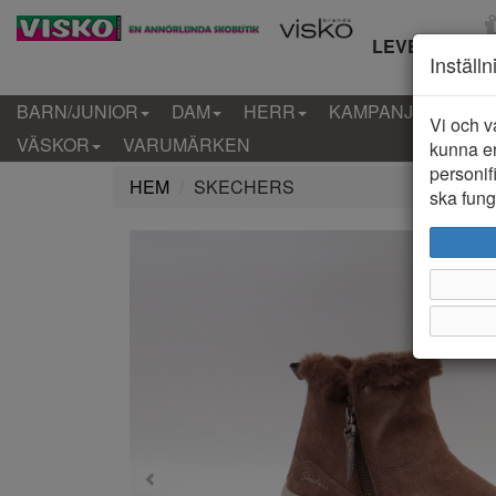
LEVERANS IN
Inställ
BARN/JUNIOR
DAM
HERR
KAMPANJ
KLÄD
Vi och v
VÄSKOR
VARUMÄRKEN
kunna er
personif
HEM
SKECHERS
ska funge