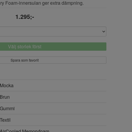
y Foam-innersulan ger extra dämpning.
1.295;-
Välj storlek först
Spara som favorit
Mocka
Brun
Gummi
Textil
AirCooled Memoryfoam