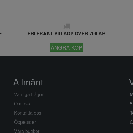
E
FRI FRAKT VID KÖP ÖVER 799 KR
ÅNGRA KÖP
Allmänt
Vanliga frågor
M
Om oss
5
Kontakta oss
T
Öppettider
O
Våra butiker