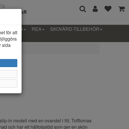
I 14 DAGAR
LLEKTION
REA
SKOVÅRD-TILLBEHÖR
t för att
öjliggöra
r sida
5
slip-in modell med en ovandel i filt. Tofflornas
mad och har ett hålfotsstöd som ger en skön