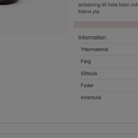
avlastning till hela foten o
fotens yta.
Information
Yttermaterial
Färg
Slitsula
Foder
Innersula