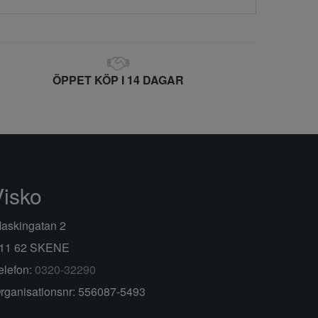
ÖPPET KÖP I 14 DAGAR
Visko
askingatan 2
11 62 SKENE
elefon:
0320-32290
rganisationsnr: 556087-5493