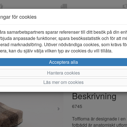
OM 2-5 DAGAR
FRI FRAKT VID KÖP ÖVER
ÖPPET KÖP 
ningar för cookies
799 KR
ER-BARN
KLÄDER-DAM/HERR
OUTLET
PROVKO
åra samarbetspartners sparar referenser till ditt besök på din enhe
bjuda anpassade funktioner, spara besöksstatistik och för att m
ierad marknadsföring. Utöver nödvändiga cookies, som krävs fö
ra, kan du själv välja vilken typ av cookies du vill tillåta.
Rohde 674
Acceptera alla
Hantera cookies
Varumärke: Rohde
Läs mer om cookies
Artikelnummer: 2421330
Beskrivning
6745
Tofflorna är designade i en 
fotbädd är anatomiskt utfor