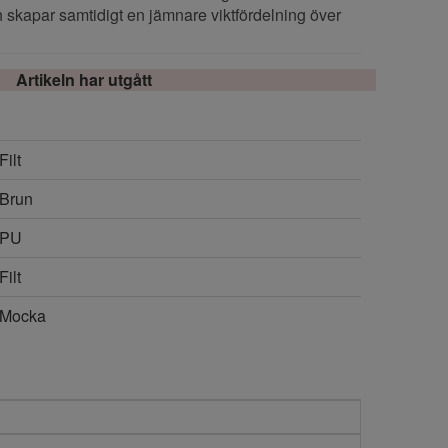
ch skapar samtidigt en jämnare viktfördelning över
Artikeln har utgått
Filt
Brun
PU
Filt
Mocka