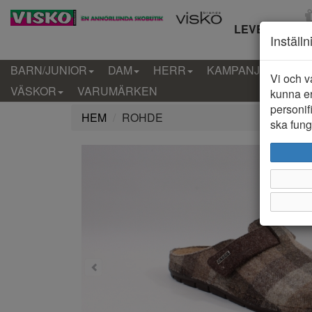
LEVERANS IN
Inställ
BARN/JUNIOR
DAM
HERR
KAMPANJ
KLÄD
Vi och v
VÄSKOR
VARUMÄRKEN
kunna er
personif
HEM
ROHDE
ska funge