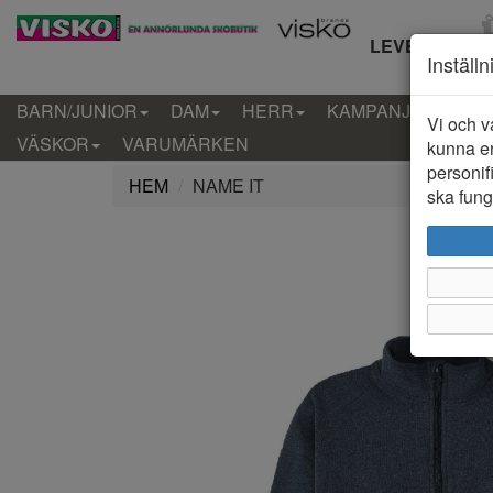
LEVERANS IN
Inställ
BARN/JUNIOR
DAM
HERR
KAMPANJ
KLÄD
Vi och v
VÄSKOR
VARUMÄRKEN
kunna er
personif
HEM
NAME IT
ska funge