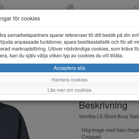
OM 2-5 DAGAR
FRI FRAKT VID KÖP ÖVER
ÖPPET KÖP 
ningar för cookies
799 KR
ER-BARN
KLÄDER-DAM/HERR
OUTLET
PROVKO
åra samarbetspartners sparar referenser till ditt besök på din enhe
bjuda anpassade funktioner, spara besöksstatistik och för att m
ierad marknadsföring. Utöver nödvändiga cookies, som krävs fö
ra, kan du själv välja vilken typ av cookies du vill tillåta.
Name it Ven
Acceptera alla
Hantera cookies
Varumärke: Name it
Läs mer om cookies
Artikelnummer: 2224897
Beskrivning
Venrika LS Short Boxy Swe
- Hög krage med halv drag
- Croppad