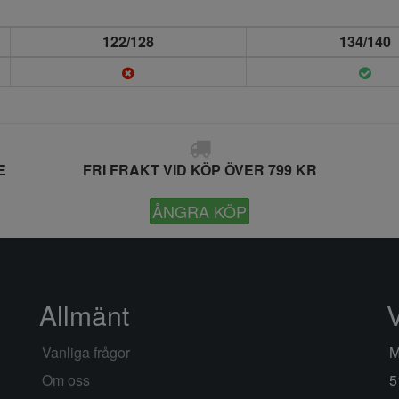
122/128
134/140
E
FRI FRAKT VID KÖP ÖVER 799 KR
ÅNGRA KÖP
Allmänt
Vanliga frågor
M
Om oss
5