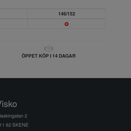
146/152
ÖPPET KÖP I 14 DAGAR
Visko
askingatan 2
11 62 SKENE