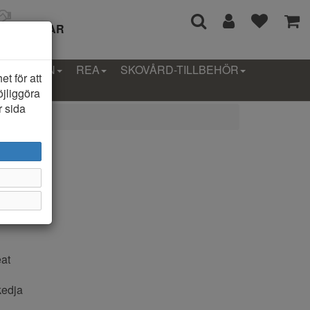
I 14 DAGAR
LLEKTION
REA
SKOVÅRD-TILLBEHÖR
t för att
öjliggöra
r sida
rika
at
kedja