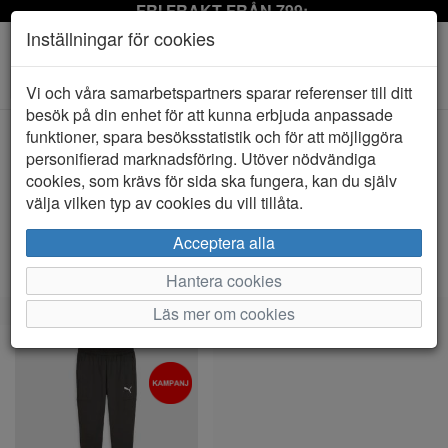
FRI FRAKT FRÅN 799:-
Inställningar för cookies
Toggle
Vi och våra samarbetspartners sparar referenser till ditt
navigation
besök på din enhet för att kunna erbjuda anpassade
funktioner, spara besöksstatistik och för att möjliggöra
personifierad marknadsföring. Utöver nödvändiga
Visa filter
cookies, som krävs för sida ska fungera, kan du själv
RSK - Ledare (1 artiklar)
välja vilken typ av cookies du vill tillåta.
Sortera efter:
Acceptera alla
Hantera cookies
Läs mer om cookies