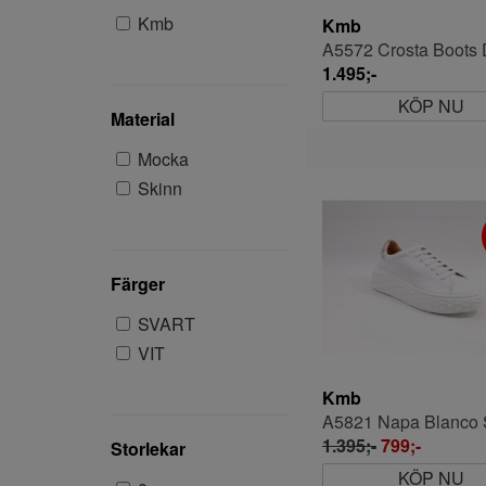
Kmb
Kmb
A5572 Crosta Boots
1.495;-
KÖP NU
Material
Mocka
Skinn
Färger
SVART
VIT
Kmb
1.395;-
799;-
Storlekar
KÖP NU