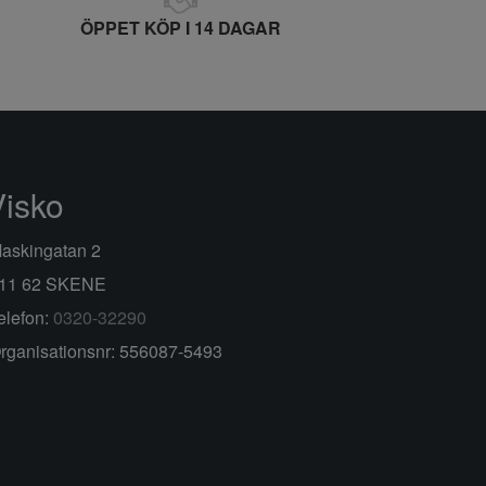
ÖPPET KÖP I 14 DAGAR
Visko
askingatan 2
11 62 SKENE
elefon:
0320-32290
rganisationsnr: 556087-5493