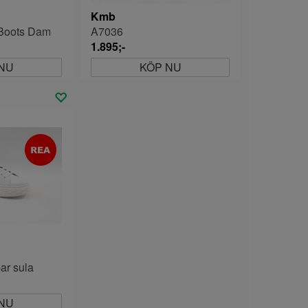
Kmb
Boots Dam
A7036
1.895;-
NU
KÖP NU
ar sula
NU