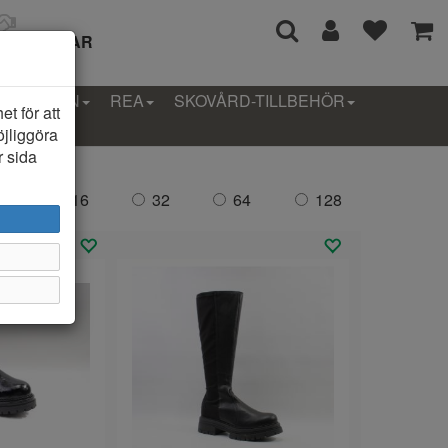
I 14 DAGAR
LLEKTION
REA
SKOVÅRD-TILLBEHÖR
t för att
öjliggöra
r sida
da:
16
32
64
128