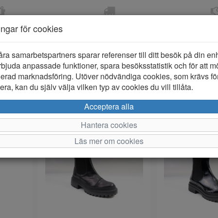
OM 2-5 DAGAR
FRI FRAKT VID KÖP ÖVER
ÖPPET KÖP 
ningar för cookies
799 KR
ER-BARN
KLÄDER-DAM/HERR
OUTLET
PROVKO
åra samarbetspartners sparar referenser till ditt besök på din enhe
bjuda anpassade funktioner, spara besöksstatistik och för att m
ierad marknadsföring. Utöver nödvändiga cookies, som krävs fö
ra, kan du själv välja vilken typ av cookies du vill tillåta.
Per si
Acceptera alla
Hantera cookies
Läs mer om cookies