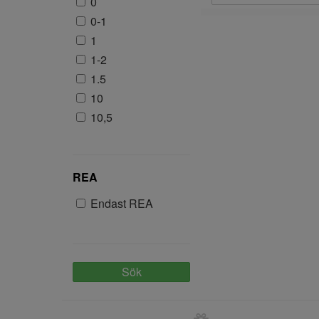
0
0-1
1
1-2
1.5
10
10,5
104
105
10M-2ÅR
REA
10MM
Endast REA
11
11,5
110
110-116
Sök
116
12