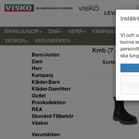
LEVERANS IN
Inställ
BARN/JUNIOR
DAM
HERR
KAMPANJ
KLÄD
Vi och v
VÄSKOR
VARUMÄRKEN
kunna er
personif
Kmb (7 artiklar)
Barn/Junior
ska funge
Dam
Sortera efter:
Herr
Kampanj
Kläder-Barn
Kläder-Dam/Herr
Outlet
Provkollektion
REA
Skovård-Tillbehör
Väskor
Varumärken