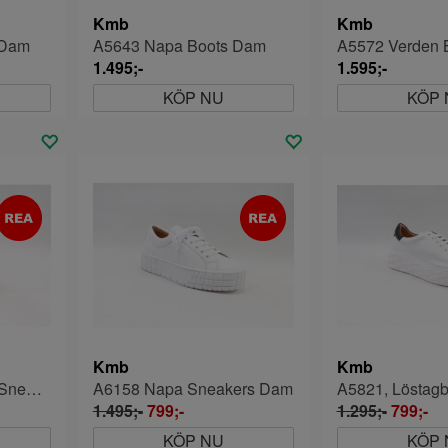
Kmb
Kmb
 Dam
A5643 Napa Boots Dam
A5572 Verden 
1.495;-
1.595;-
KÖP NU
KÖP 
Kmb
Kmb
A5821 Napa Blanco Sneaker Dam
A6158 Napa Sneakers Dam
A5821, Löstagb
1.495;-
799;-
1.295;-
799;-
KÖP NU
KÖP 