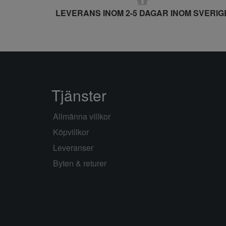
12,5
LEVERANS INOM 2-5 DAGAR INOM SVERIG
120
122
122-128
122/128
128
13
Tjänster
13,5
13.5
Allmänna villkor
130
Köpvillkor
134
Leveranser
134-140
Byten & returer
134/140
14
14/15
140
146