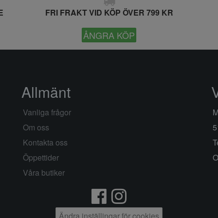
E
FRI FRAKT VID KÖP ÖVER 799 KR
ÅNGRA KÖP
Allmänt
Vanliga frågor
M
Om oss
5
Kontakta oss
T
Öppettider
O
Våra butiker
Ändra inställingar för cookies