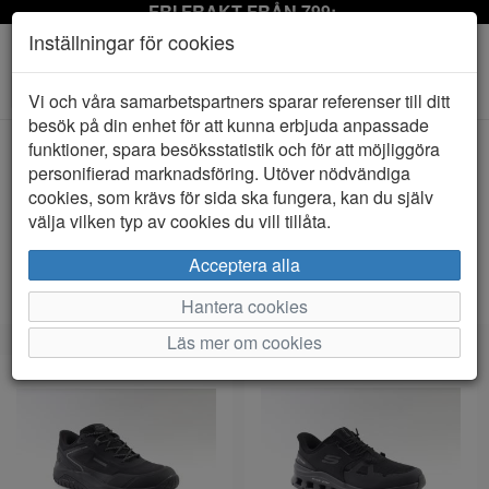
FRI FRAKT FRÅN 799:-
Inställningar för cookies
Toggle
Vi och våra samarbetspartners sparar referenser till ditt
navigation
besök på din enhet för att kunna erbjuda anpassade
funktioner, spara besöksstatistik och för att möjliggöra
personifierad marknadsföring. Utöver nödvändiga
Visa filter
cookies, som krävs för sida ska fungera, kan du själv
Herr - Vattentät ofodrad (58 artiklar)
välja vilken typ av cookies du vill tillåta.
Sortera efter:
Acceptera alla
Hantera cookies
Läs mer om cookies