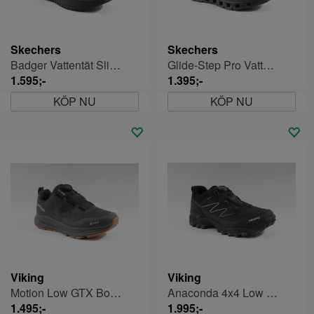
Skechers
Skechers
Badger Vattentät Slip-ins Herr
Glide-Step Pro Vattentät Slip-ins Herr
1.595;-
1.395;-
KÖP NU
KÖP NU
Viking
Viking
Motion Low GTX Boa M
Anaconda 4x4 Low GTX Boa
1.495;-
1.995;-