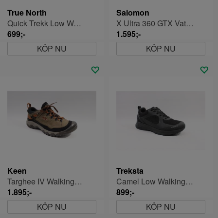
True North
Salomon
Quick Trekk Low Walkingsko Herr
X Ultra 360 GTX Vattentät Walkingsko Herr
699;-
1.595;-
KÖP NU
KÖP NU
Keen
Treksta
Targhee IV Walkingsko Herr
Camel Low Walkingskor Herr
1.895;-
899;-
KÖP NU
KÖP NU