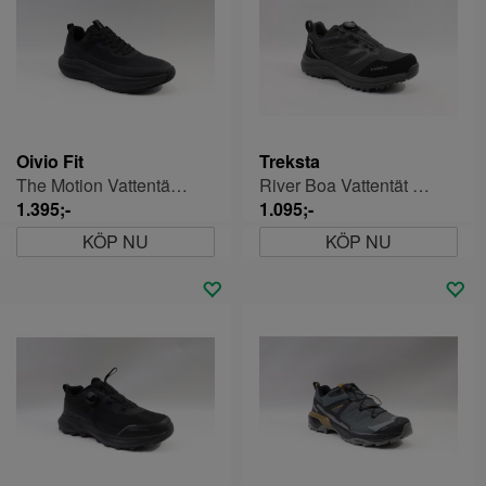
Oivio Fit
Treksta
The Motion Vattentäta Fritidsskor Herr
River Boa Vattentät Walkingsko Herr
1.395;-
1.095;-
KÖP NU
KÖP NU