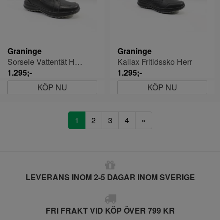
Graninge
Graninge
Sorsele Vattentät Herrsko
Kallax Fritidssko Herr
1.295;-
1.295;-
KÖP NU
KÖP NU
1
2
3
4
»
LEVERANS INOM 2-5 DAGAR INOM SVERIGE
FRI FRAKT VID KÖP ÖVER 799 KR