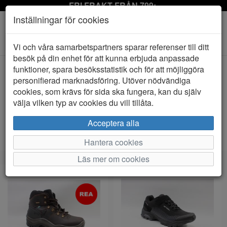
FRI FRAKT FRÅN 799:-
Inställningar för cookies
Toggle
Vi och våra samarbetspartners sparar referenser till ditt
navigation
besök på din enhet för att kunna erbjuda anpassade
funktioner, spara besöksstatistik och för att möjliggöra
personifierad marknadsföring. Utöver nödvändiga
Visa filter
cookies, som krävs för sida ska fungera, kan du själv
Herr - Vattentät ofodrad (58 artiklar)
välja vilken typ av cookies du vill tillåta.
Sortera efter:
Acceptera alla
Hantera cookies
Läs mer om cookies