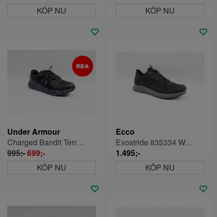
KÖP NU
KÖP NU
Under Armour
Ecco
Charged Bandit Terränglöparsko Herr
Exostride 835334 Walkingskor Gore-tex
995;-
699;-
1.495;-
KÖP NU
KÖP NU