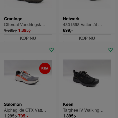
Graninge
Network
Offerdal Vandringskänga
4301598 Vattentät Herrsko
1.595;-
1.395;-
699;-
KÖP NU
KÖP NU
Salomon
Keen
Alphaglide GTX Vattentät Sportsko Herr
Targhee IV Walkingskor Herr
1.295;-
795;-
1.895;-