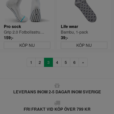
Pro sock
Life wear
Grip 2.0 Fotbollsstrumpa
Bambu, 1-pack
159;-
39;-
KÖP NU
KÖP NU
1
2
3
4
5
6
»
LEVERANS INOM 2-5 DAGAR INOM SVERIGE
FRI FRAKT VID KÖP ÖVER 799 KR