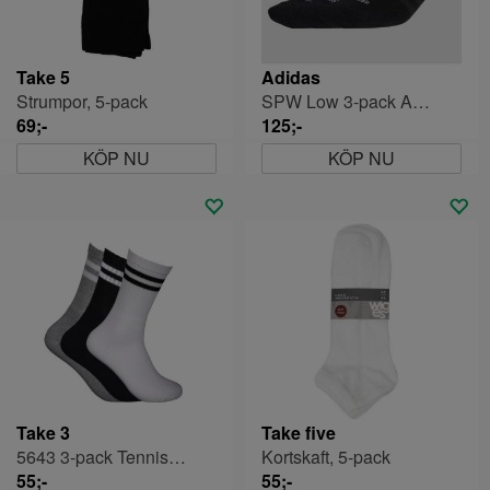
Take 5
Adidas
Strumpor, 5-pack
SPW Low 3-pack Ankelsock
69;-
125;-
KÖP NU
KÖP NU
Take 3
Take five
5643 3-pack Tennissockar
Kortskaft, 5-pack
55;-
55;-