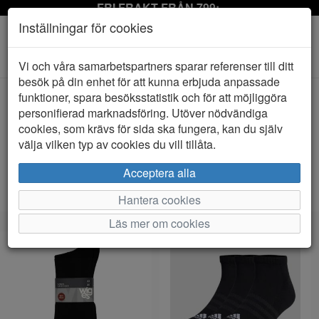
FRI FRAKT FRÅN 799:-
Inställningar för cookies
Toggle
Vi och våra samarbetspartners sparar referenser till ditt
navigation
besök på din enhet för att kunna erbjuda anpassade
funktioner, spara besöksstatistik och för att möjliggöra
personifierad marknadsföring. Utöver nödvändiga
Visa filter
cookies, som krävs för sida ska fungera, kan du själv
Strumpor och stödstrumpor till herr
välja vilken typ av cookies du vill tillåta.
Sortera efter:
Acceptera alla
Hantera cookies
Läs mer om cookies