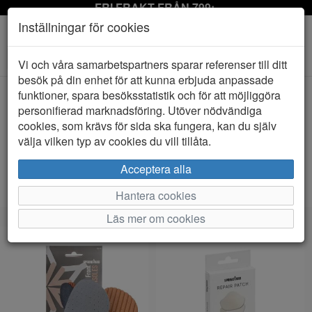
FRI FRAKT FRÅN 799:-
Inställningar för cookies
Toggle
Vi och våra samarbetspartners sparar referenser till ditt
navigation
besök på din enhet för att kunna erbjuda anpassade
funktioner, spara besöksstatistik och för att möjliggöra
personifierad marknadsföring. Utöver nödvändiga
Visa filter
cookies, som krävs för sida ska fungera, kan du själv
Springyard (96 artiklar)
välja vilken typ av cookies du vill tillåta.
Sortera efter:
Acceptera alla
Hantera cookies
Läs mer om cookies