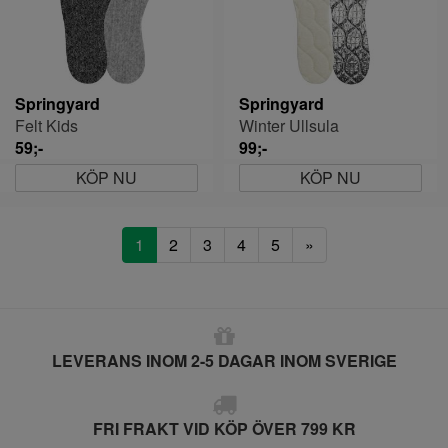
Springyard
Springyard
Felt Kids
Winter Ullsula
59;-
99;-
KÖP NU
KÖP NU
1
2
3
4
5
»
LEVERANS INOM 2-5 DAGAR INOM SVERIGE
FRI FRAKT VID KÖP ÖVER 799 KR