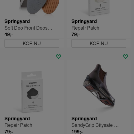
Springyard
Springyard
Soft Deo Front Deosula
Repair Patch
49;-
79;-
KÖP NU
KÖP NU
Springyard
Springyard
Repair Patch
SandyGrip Citysafe Broddar
79;-
199;-